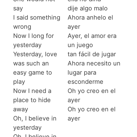
say
dije algo malo
I said something
Ahora anhelo el
wrong
ayer
Now I long for
Ayer, el amor era
yesterday
un juego
Yesterday, love
tan fácil de jugar
was such an
Ahora necesito un
easy game to
lugar para
play
esconderme
Now I need a
Oh yo creo en el
place to hide
ayer
away
Oh yo creo en el
Oh, I believe in
ayer
yesterday
Oh, I believe in