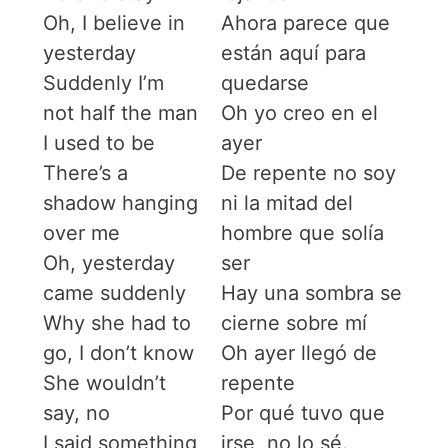
Oh, I believe in
Ahora parece que
yesterday
están aquí para
Suddenly I’m
quedarse
not half the man
Oh yo creo en el
I used to be
ayer
There’s a
De repente no soy
shadow hanging
ni la mitad del
over me
hombre que solía
Oh, yesterday
ser
came suddenly
Hay una sombra se
Why she had to
cierne sobre mí
go, I don’t know
Oh ayer llegó de
She wouldn’t
repente
say, no
Por qué tuvo que
I said something
irse, no lo sé.