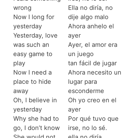
wrong
Ella no diría, no
Now I long for
dije algo malo
yesterday
Ahora anhelo el
Yesterday, love
ayer
was such an
Ayer, el amor era
easy game to
un juego
play
tan fácil de jugar
Now I need a
Ahora necesito un
place to hide
lugar para
away
esconderme
Oh, I believe in
Oh yo creo en el
yesterday
ayer
Why she had to
Por qué tuvo que
go, I don’t know
irse, no lo sé.
She would not
ella no diría