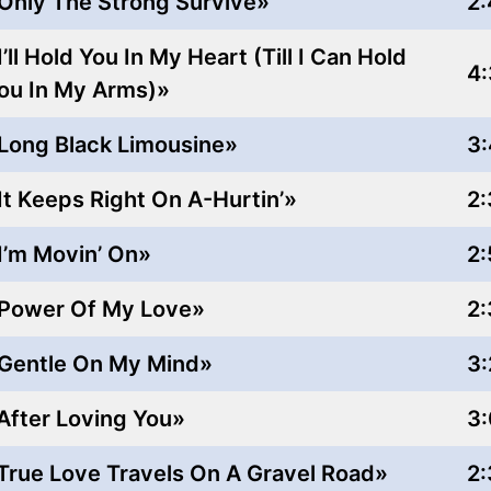
Only The Strong Survive»
2:
I’ll Hold You In My Heart (Till I Can Hold
4:
ou In My Arms)»
Long Black Limousine»
3:
It Keeps Right On A-Hurtin’»
2:
I’m Movin’ On»
2:
Power Of My Love»
2:
Gentle On My Mind»
3:
After Loving You»
3
True Love Travels On A Gravel Road»
2: