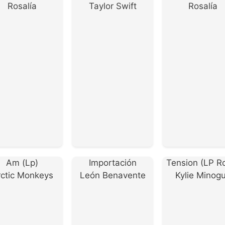
Rosalía
Taylor Swift
Rosalía
Am (Lp)
Importación
Tension (LP R
rctic Monkeys
León Benavente
Kylie Minog