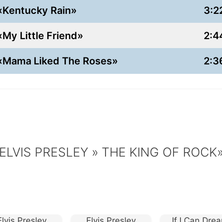
«Kentucky Rain»
3:2
«My Little Friend»
2:4
«Mama Liked The Roses»
2:3
ELVIS PRESLEY » THE KING OF ROCK
Elvis Presley
Elvis Presley
If I Can Dre