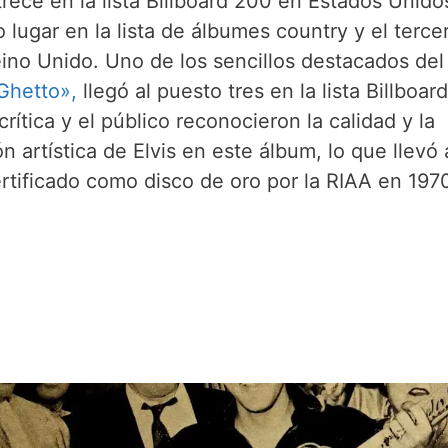
rece en la lista Billboard 200 en Estados Unidos
lugar en la lista de álbumes country y el tercer
eino Unido. Uno de los sencillos destacados del
 Ghetto»,
llegó al puesto tres en la lista Billboar
crítica y el público reconocieron la calidad y la
n artística de Elvis en este álbum, lo que llevó
ertificado como disco de oro por la RIAA en 197