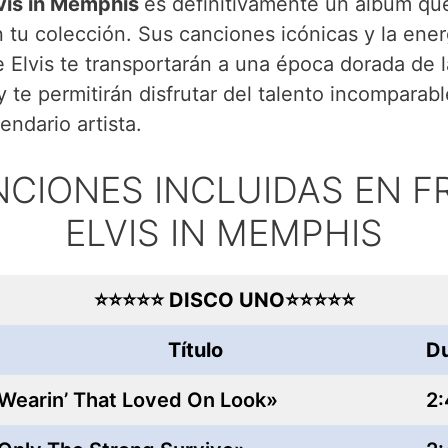
vis in Memphis
es definitivamente un álbum qu
 tu colección. Sus canciones icónicas y la ener
e Elvis te transportarán a una época dorada de l
 te permitirán disfrutar del talento incomparab
endario artista.
CIONES INCLUIDAS EN 
ELVIS IN MEMPHIS
⭐⭐⭐⭐⭐ DISCO UNO⭐⭐⭐⭐⭐
Título
Du
Wearin’ That Loved On Look»
2: