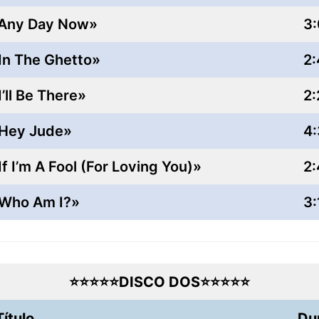
Any Day Now»
3
In The Ghetto»
2:
I’ll Be There»
2:
Hey Jude»
4:
If I’m A Fool (For Loving You)»
2:
Who Am I?»
3:
⭐⭐⭐⭐⭐DISCO DOS⭐⭐⭐⭐⭐
Título
Du