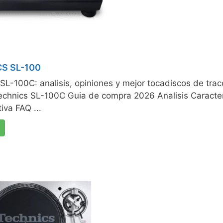
S SL-100
SL-100C: analisis, opiniones y mejor tocadiscos de trac
echnics SL-100C Guia de compra 2026 Analisis Caracter
va FAQ ...