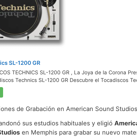
ics SL-1200 GR
OS TECHNICS SL-1200 GR , La Joya de la Corona Pre
discos Technics SL-1200 GR Descubre el Tocadiscos Tec
iones de Grabación en American Sound Studio
bandonó sus estudios habituales y eligió
Americ
tudios
en Memphis para grabar su nuevo mater