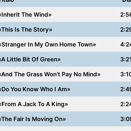
«Inherit The Wind»
2:5
«This Is The Story»
2:2
«Stranger In My Own Home Town»
4:2
«A Little Bit Of Green»
3:2
«And The Grass Won’t Pay No Mind»
3:1
«Do You Know Who I Am»
2:4
«From A Jack To A King»
2:2
«The Fair Is Moving On»
3:0