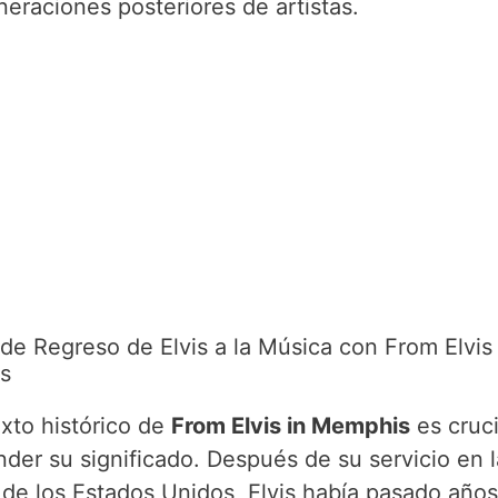
neraciones posteriores de artistas.
 de Regreso de Elvis a la Música con From Elvis 
s
exto histórico de
From Elvis in Memphis
es cruci
der su significado. Después de su servicio en l
de los Estados Unidos, Elvis había pasado años