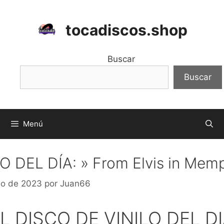
Saltar
al
tocadiscos.shop
contenido
Buscar
Buscar
Menú
O DEL DÍA: » From Elvis in Memp
io de 2023
por
Juan66
L DISCO DE VINILO DEL D