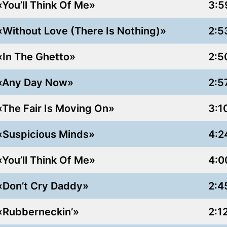
«You’ll Think Of Me»
3:5
«Without Love (There Is Nothing)»
2:5
«In The Ghetto»
2:5
«Any Day Now»
2:5
«The Fair Is Moving On»
3:1
«Suspicious Minds»
4:2
«You’ll Think Of Me»
4:0
«Don’t Cry Daddy»
2:4
«Rubberneckin’»
2:1