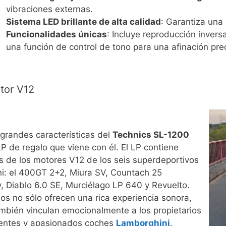
vibraciones externas.
Sistema LED brillante de alta calidad
: Garantiza una l
Funcionalidades únicas
: Incluye reproducción invers
una función de control de tono para una afinación prec
tor V12
grandes características del
Technics SL-1200
LP de regalo que viene con él. El LP contiene
s de los motores V12 de los seis superdeportivos
i: el 400GT 2+2, Miura SV, Countach 25
, Diablo 6.0 SE, Murciélago LP 640 y Revuelto.
os no sólo ofrecen una rica experiencia sonora,
mbién vinculan emocionalmente a los propietarios
tentes y apasionados coches
Lamborghini
.