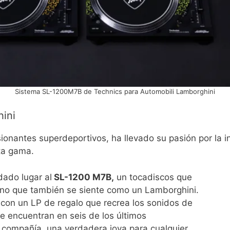
Sistema SL-1200M7B de Technics para Automobili Lamborghini
hini
onantes superdeportivos, ha llevado su pasión por la in
ta gama.
dado lugar al
SL-1200 M7B,
un tocadiscos que
ino que también se siente como un Lamborghini.
e con un LP de regalo que recrea los sonidos de
e encuentran en seis de los últimos
 compañía, una verdadera joya para cualquier