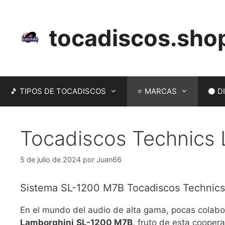
Saltar
al
tocadiscos.sho
contenido
🎵 TIPOS DE TOCADISCOS
⭐ MARCAS
⚫ DI
Tocadiscos Technics 
5 de julio de 2024
por
Juan66
Sistema SL-1200 M7B Tocadiscos Technics
En el mundo del audio de alta gama, pocas colabo
Lamborghini
SL-1200 M7B,
fruto de esta cooperac