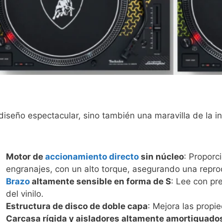
seño espectacular, sino también una maravilla de la ing
Motor de
accionamiento directo
sin núcleo
: Proporc
engranajes, con un alto torque, asegurando una repro
Brazo
altamente sensible en forma de S
: Lee con pr
del vinilo.
Estructura de disco de doble capa
: Mejora las propi
Carcasa rígida y aisladores altamente amortiguado