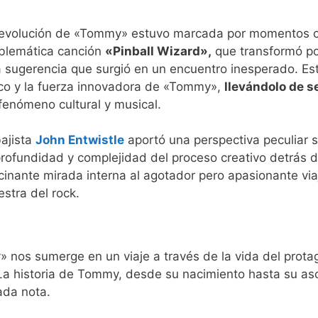
evolución de «Tommy» estuvo marcada por momentos cru
lemática canción
«Pinball Wizard»,
que transformó por
 sugerencia que surgió en un encuentro inesperado. Est
co y la fuerza innovadora de «Tommy»,
llevándolo de s
fenómeno cultural y musical.
bajista
John Entwistle
aportó una perspectiva peculiar s
profundidad y complejidad del proceso creativo detrás d
cinante mirada interna al agotador pero apasionante viaj
stra del rock.
nos sumerge en un viaje a través de la vida del protago
 La historia de Tommy, desde su nacimiento hasta su 
ada nota.