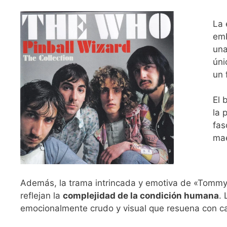
La 
emb
una
úni
un 
El 
la 
fas
mae
Además, la trama intrincada y emotiva de «Tommy» 
reflejan la
complejidad de la condición humana
.
emocionalmente crudo y visual que resuena con c