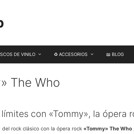
p
SCOS DE VINILO
♻ ACCESORIOS
📖 BLOG
my» The Who
n límites con «Tommy», la ópera
del rock clásico con la ópera rock
«Tommy» The Who