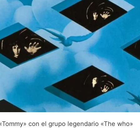
k «Tommy» con el grupo legendario «The who»