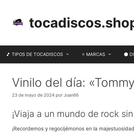
Saltar
al
tocadiscos.sho
contenido
🎵 TIPOS DE TOCADISCOS
⭐ MARCAS
⚫ DI
Vinilo del día: «Tom
23 de mayo de 2024
por
Juan66
¡Viaja a un mundo de rock si
¡Recordemos y regocijémonos en la majestuosidad 